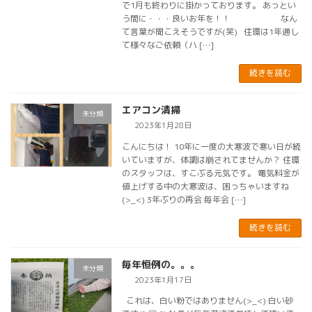
で1月も終わりに掛かっております。 あっとい
う間に・・・良いお年を！！ なん
て言葉が聞こえそうですが(笑) 住環は1年通し
て様々なご依頼（ハ […]
続きを読む
エアコン清掃
未分類
2023年1月28日
こんにちは！ 10年に一度の大寒波で寒い日が続
いていますが、体調は崩されてませんか？ 住環
のスタッフは、すこぶる元気です。 電気料金が
値上げする中の大寒波は、困っちゃいますね
(>_<) 3年ぶりの再会 毎年会 […]
続きを読む
毎年恒例の。。。
未分類
2023年1月17日
これは、白い粉ではありません(>_<) 白い砂