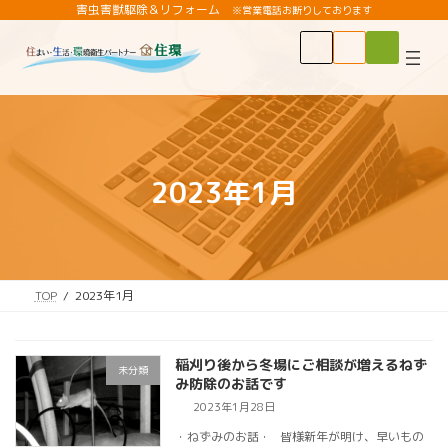
コ
ナ
害虫害獣駆除＆リフォーム
※営業電話お断りしております
ン
ビ
ア
ア
ア
テ
ゲ
イ
イ
イ
コ
コ
コ
ン
ー
ン
ン
ン
ツ
シ
リ
リ
リ
ン
ン
ン
へ
ョ
ク
ク
ク
ス
ン
キ
に
ッ
移
2023年1月
プ
動
TOP
2023年1月
稲刈り後から冬場にご相談が増えるねず
未分類
み防除のお話です
2023年1月28日
・ねずみのお話・ 皆様新年が明け、早いもの