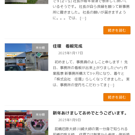
です(≧▽≦) 社長が毎年草津で参拝して頂いて
いるそうです。 社長が自ら良縁を願って新事務
所に撒きました。 社長の願いが届きますよう
に。。。 では、 […]
続きを読む
住環 看板完成
未分類
2023年1月17日
初めまして、事務員のよしこと申します！ 先
日、事務所の看板が出来上がりました(^o^) 作
業風景 新事務所構えて3ヶ月になり、着々と
「株式会社 住環」らしくなってきました。 実
は、事務所の室内もこだわってま […]
続きを読む
新年あけましておめでとうございます。
未分類
2023年1月9日
前橋厄除大師 川崎大師の第一分身で知られる
前橋厄除大師。 住環では創業から参拝・御祈祷